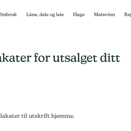
Ombruk
Låne, dele og leie
Hage
Matsvinn
Re
akater for utsalget ditt
lakater til utskrift hjemme.