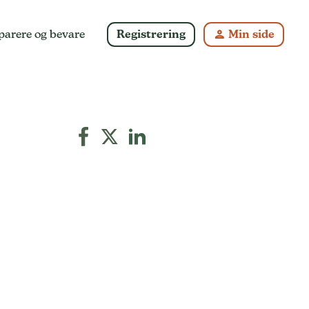
parere og bevare
Registrering
Min side
person