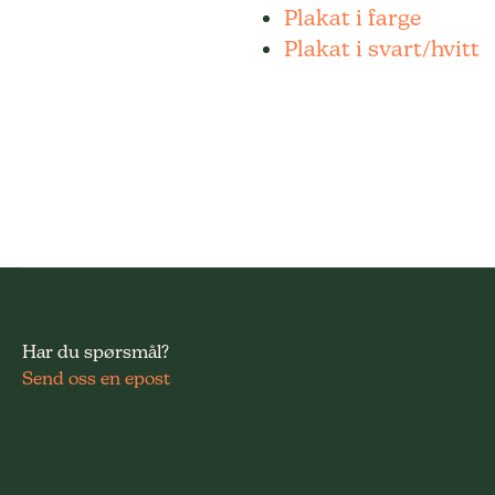
Plakat i farge
Plakat i svart/hvitt
Har du spørsmål?
Send oss en epost